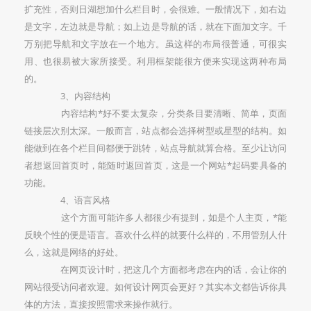
扩充性，否则日湖想加什么栏目时，会很难。一般情况下，如右边
是文字，左边就是导航；如上边是导航的话，就在下面加文字。千
万别把导航和文字放在一个地方。虽这样的布局很普通，可很实
用、也很易被大家所接受。利用框架能很方便来实现这两种布局
的。
3、内容结构
内容结构*好不要太复杂，分类条目要清晰、简单，页面
链接层次别太深。一般而言，站点都会选择树型或星型的结构。如
能做到在各个栏目间都便于跳转，站点导航就算合格。至少让访问
者想返回首页时，能随时返回首页，这是一个网站*起码要具备的
功能。
4、语言风格
这个方面可能许多人都很少有提到，如是个人主页，*能
反映个性的便是语言。喜欢什么样的就要什么样的，不用管别人什
么，这就是网络的好处。
在网页设计时，把这几个方面都考虑在内的话，会让你的
网站很受访问者欢迎。如何设计网页会更好？其实本文都告诉你具
体的方法，直接按照需求来操作就行。